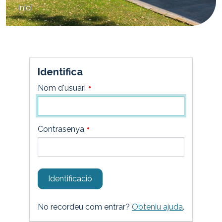
Inici
are
here:
Identifica
Nom d'usuari
Contrasenya
Identificació
No recordeu com entrar?
Obteniu ajuda
.