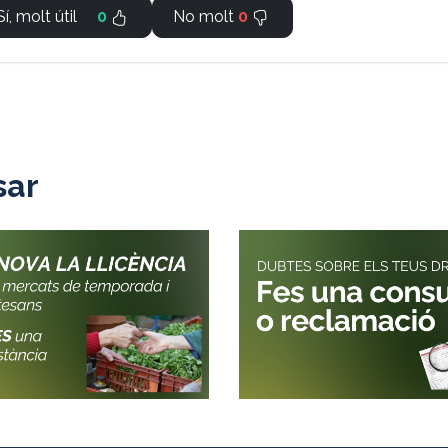
Sí, molt útil
0
No molt
0
sar