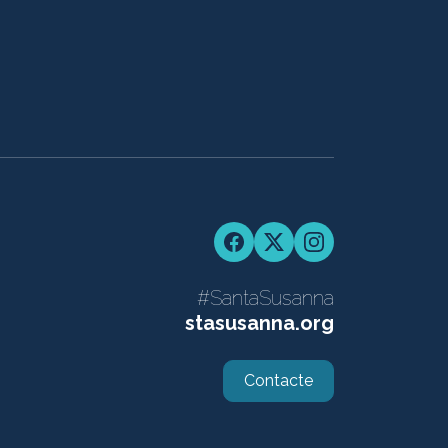
Facebook
Twitter
Instagram
#SantaSusanna
stasusanna.org
Contacte