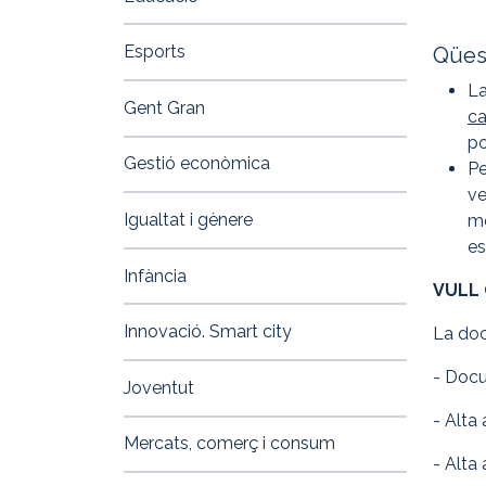
Esports
Qüest
La pres
La
Gent Gran
ca
po
Gestió econòmica
Pe
ve
Igualtat i gènere
me
es
Infància
VULL 
Innovació. Smart city
La doc
- Docu
Joventut
- Alta
Mercats, comerç i consum
- Alta