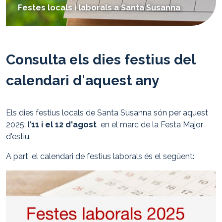
Festes locals i laborals a Santa Susanna
here:
Consulta els dies festius del
calendari d'aquest any
Consulta els dies festius del calendari d'aquest any
Els dies festius locals de Santa Susanna són per aquest
2025: l'
11 i el 12 d'agost
en el marc de la Festa Major
d'estiu.
A part, el calendari de festius laborals és el següent: