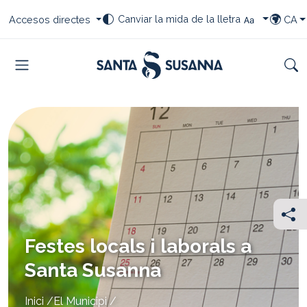
Saltar al contingut
Saltar a la navegació
Saltar al peu
Seleccioneu el vostre canvi de font
Seleccioneu les vostres dreceres
Selecci
Canviar la mida de la lletra
Accesos directes
CA
TRIAR I
Menu
Cer
Com
Festes locals i laborals a
Santa Susanna
You
Inici
El Municipi
are