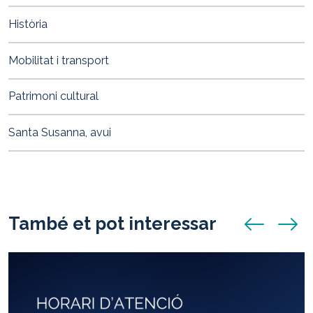
Història
Mobilitat i transport
Patrimoni cultural
Santa Susanna, avui
També et pot interessar
anunci anterio
anunci