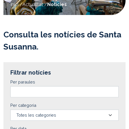
Inici
Actualitat
Notícies
are
here:
Consulta les notícies de Santa
Susanna.
Llistat de notícies
Filtrar notícies
Per paraules
Per categoria
Per data