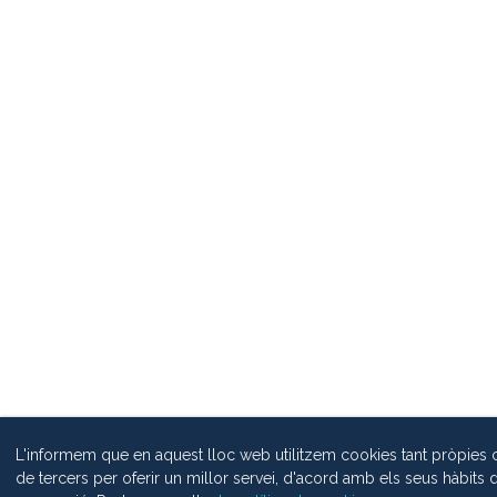
L'informem que en aquest lloc web utilitzem cookies tant pròpies
de tercers per oferir un millor servei, d'acord amb els seus hàbits 