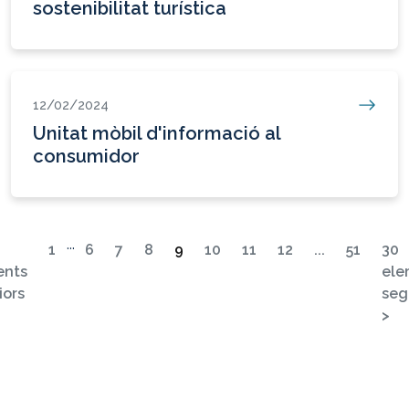
sostenibilitat turística
12/02/2024
Unitat mòbil d'informació al
consumidor
...
1
6
7
8
9
10
11
12
...
51
30
ents
ele
(actual)
iors
seg
>