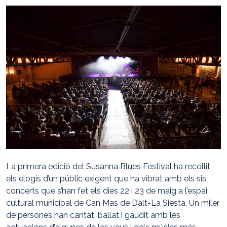
La primera edició del
Susanna Blues Festival
ha recollit
els elogis d’un públic exigent que ha vibrat amb els sis
concerts que s’han fet els dies 22 i 23 de maig a l’espai
cultural municipal de Can Mas de Dalt-La Siesta. Un miler
de persones han cantat, ballat i gaudit amb les