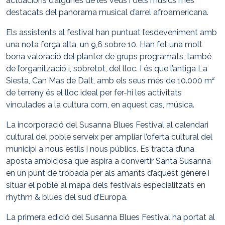
actuacions d’algunes de les veus i dels músics més
destacats del panorama musical d’arrel afroamericana.
Els assistents al festival han puntua
t
l’esdeveniment amb
un
a nota força alta, un
9,6 sobre 10. Han fet una molt
bona valoració del planter de grups programats, també
de l’organització i, sobretot,
del lloc
. I és que l’antiga
La
Siesta
, Can Mas de Dalt, amb els seus més de
10.000
m²
de terreny és el lloc ideal per fer-hi les activi
tats
vinculades a la cultura com, en aquest cas, música.
La incorporació del Susanna Blues Festival al calendari
cultural del poble serveix per
ampliar l’oferta cultural del
municipi a nous estils i nous públics. Es tracta d’una
aposta ambiciosa que aspira a
convertir
Santa Susanna
en un punt de trobada per als amants d
’aquest
gènere
i
situar el poble al
mapa dels festivals especialitzats
en
rhythm & blues
del sud d’Europa.
La primera edició del
Susanna Blues Festival ha portat a
l