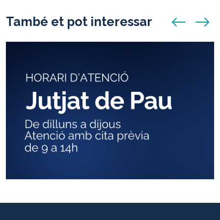
També et pot interessar
anunci anterio
anunci