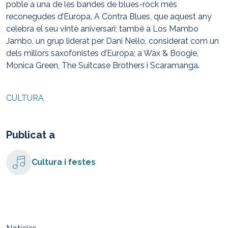
poble a
una de les bandes de blues-rock més
reconegudes d
’Europa
,
A Contra Blues,
que aquest
any
celebra el seu vintè aniversari
;
també a
Los Mambo
Jamb
o
, un grup
liderat pe
r
Dani Nel·l
o
, considerat
com
un
dels millors
saxofonistes d’Europa
; a
Wax & Boogie
,
Monica Green, The Suitcase Brothers
i
Scaramanga.
CULTURA
Publicat a
Cultura i festes