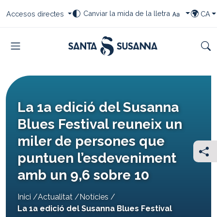
Saltar al contingut
Saltar a la navegació
Saltar al peu
Seleccioneu el vostre canvi de font
Seleccioneu les vostres dreceres
Selecci
Canviar la mida de la lletra
Accesos directes
CA
TRIAR I
Menu
Cer
La 1a edició del Susanna
Blues Festival reuneix un
miler de persones que
puntuen l’esdeveniment
Com
amb un 9,6 sobre 10
You
Inici
Actualitat
Notícies
are
La 1a edició del Susanna Blues Festival
here: